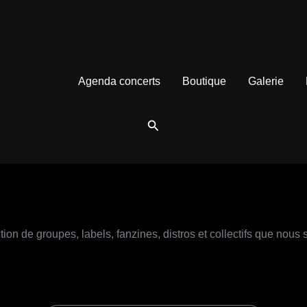
78
145
11
2
445
produits
produits
produits
produits
produits
Agenda concerts
Boutique
Galerie
Rechercher
ion de groupes, labels, fanzines, distros et collectifs que nous