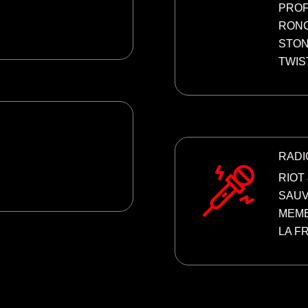
PROF
RON
STO
TWIS
RADI
RIOT
SAUV
MEME
LA F