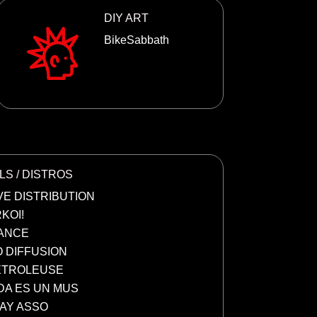
DIY ART
BikeSabbath
LS / DISTROS
VE DISTRIBUTION
KOI!
ANCE
 DIFFUSION
ETROLEUSE
IDA ES UN MUS
AY ASSO