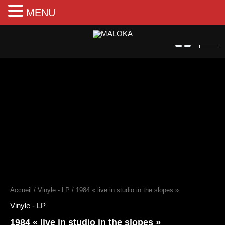
MENU
Aller
au
contenu
quantité
de
1984
"live
in
studio
in
the
Accueil
/
Vinyle - LP
/ 1984 « live in studio in the slopes »
slopes"
Vinyle - LP
1984 « live in studio in the slopes »