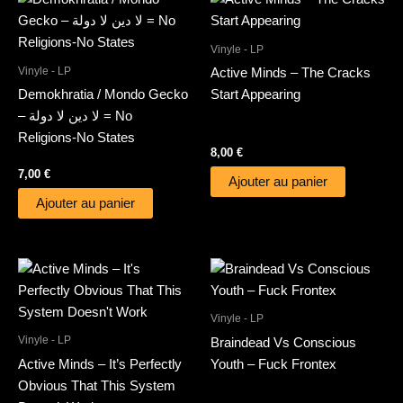
Vinyle - LP
Vinyle - LP
Active Minds – The Cracks
Demokhratia / Mondo Gecko
Start Appearing
– لا دين لا دولة = No
Religions-No States
8,00
€
7,00
€
Ajouter au panier
Ajouter au panier
Vinyle - LP
Vinyle - LP
Braindead Vs Conscious
Active Minds – It’s Perfectly
Youth – Fuck Frontex
Obvious That This System