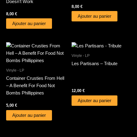
Doesn’t Work
8,00
€
8,00
€
Ajouter au panier
Ajouter au panier
Vinyle - LP
Les Partisans – Tribute
Vinyle - LP
Container Crusties From Hell
– A Benefit For Food Not
12,00
€
Bombs Phillippines
Ajouter au panier
5,00
€
Ajouter au panier