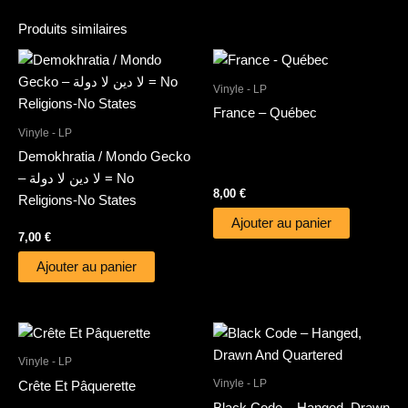
Produits similaires
Vinyle - LP
France – Québec
Vinyle - LP
Demokhratia / Mondo Gecko
– لا دين لا دولة = No
8,00
€
Religions-No States
Ajouter au panier
7,00
€
Ajouter au panier
Vinyle - LP
Vinyle - LP
Crête Et Pâquerette
Black Code – Hanged, Drawn