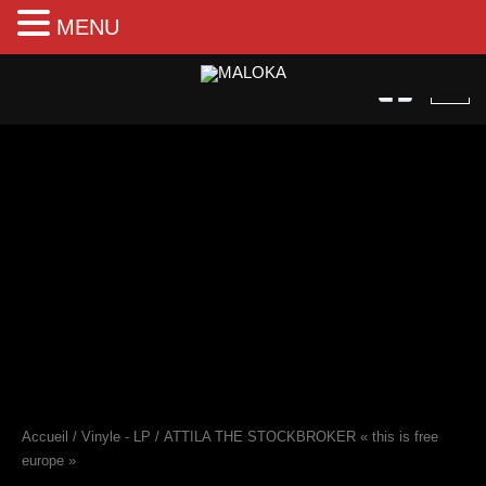
MENU
Aller
au
contenu
quantité
de
ATTILA
THE
STOCKBROKER
"this
is
free
europe"
Accueil
/
Vinyle - LP
/ ATTILA THE STOCKBROKER « this is free
europe »