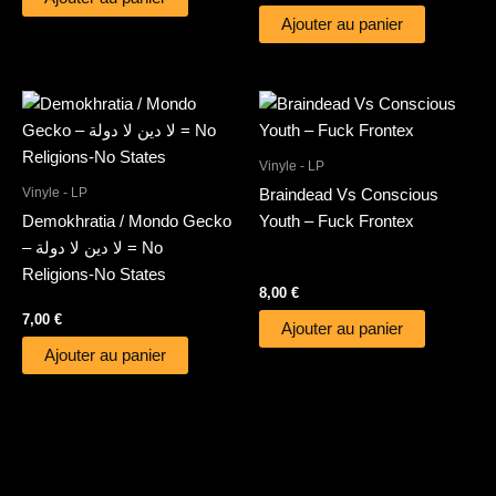
Ajouter au panier
Vinyle - LP
Vinyle - LP
Braindead Vs Conscious
Demokhratia / Mondo Gecko
Youth – Fuck Frontex
– لا دين لا دولة = No
Religions-No States
8,00
€
7,00
€
Ajouter au panier
Ajouter au panier