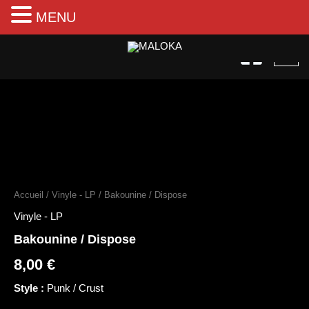
MENU
Aller
au
contenu
quantité
de
Bakounine
Accueil
/
Vinyle - LP
/ Bakounine / Dispose
/
Dispose
Vinyle - LP
Bakounine / Dispose
8,00
€
Style :
Punk / Crust