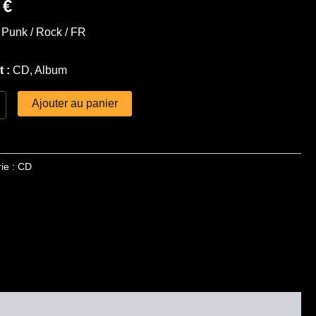
0
€
:
Punk / Rock / FR
t :
CD, Album
Ajouter au panier
ie :
CD