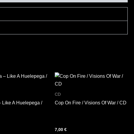
CD
– Like A Huelepega /
Cop On Fire / Visions Of War / CD
7,00
€