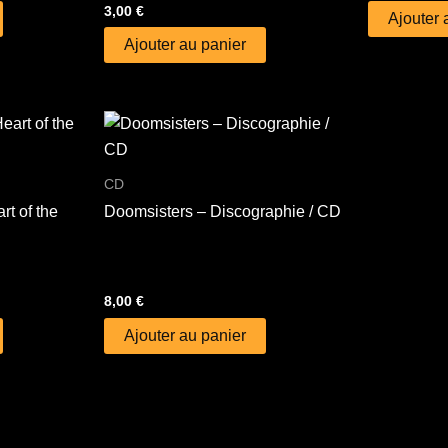
3,00
€
Ajouter 
Ajouter au panier
CD
rt of the
Doomsisters – Discographie / CD
8,00
€
Ajouter au panier