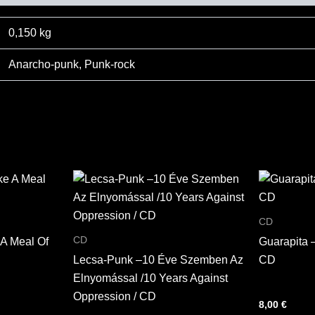
0,150 kg
Anarcho-punk
,
Punk-rock
CD
CD
 A Meal Of
Guarapita 
Lecsa-Punk –10 Éve Szemben Az
CD
Elnyomással /10 Years Against
Oppression / CD
8,00
€