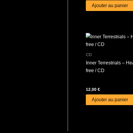
Ajouter au panier
CD
Inner Terrestrials – Hea
free / CD
12,00
€
Ajouter au panier