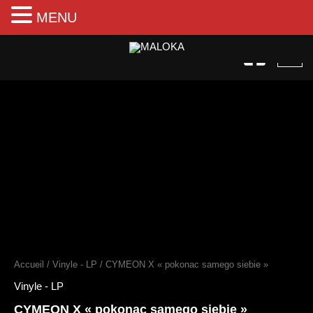
MENU
Aller
au
contenu
quantité
de
CYMEON
X
"pokonac
samego
siebie"
Accueil
/
Vinyle - LP
/ CYMEON X « pokonac samego siebie »
Vinyle - LP
CYMEON X « pokonac samego siebie »