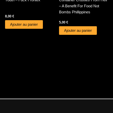
Youth – Fuck Frontex
Container Crusties From Hell
– A Benefit For Food Not
Bombs Phillippines
8,00
€
5,00
€
Ajouter au panier
Ajouter au panier