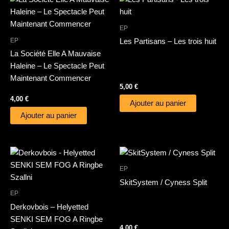
EP
EP
Les Partisans – Les trois huit
La Société Elle A Mauvaise
Haleine – Le Spectacle Peut
Maintenant Commencer
5,00
€
4,00
€
Ajouter au panier
Ajouter au panier
EP
SkitSystem / Cyness Split
EP
Derkovbois – Helyetted
SENKI SEM FOG A Ringbe
4,00
€