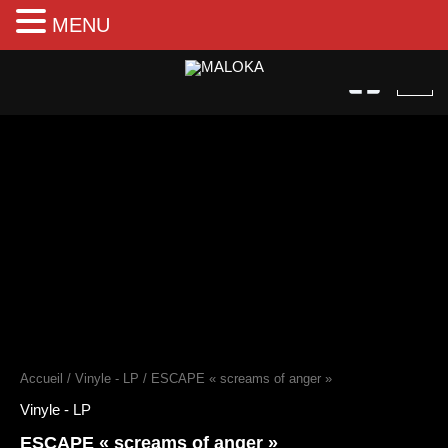
MENU
Aller
au
contenu
quantité
de
ESCAPE
"screams
of
anger"
Accueil
/
Vinyle - LP
/ ESCAPE « screams of anger »
Vinyle - LP
ESCAPE « screams of anger »