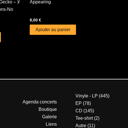
ecko – لا
Appearing
8,00
€
Ajouter au panier
Vinyle - LP
445
Agenda concerts
EP
78
Boutique
CD
145
Galerie
Tee-shirt
2
Liens
Autre
11