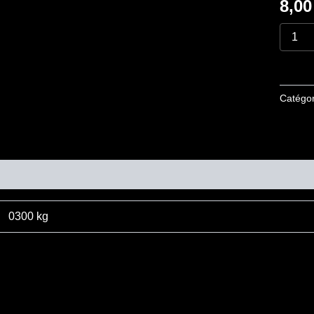
8,0
Catégor
mentaires
0300 kg