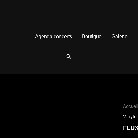
78
145
11
2
445
produits
produits
produits
produits
produits
Agenda concerts
Boutique
Galerie
Rechercher
quantit
Accueil
de
Vinyle
FLUX
'S/T"
FLUX