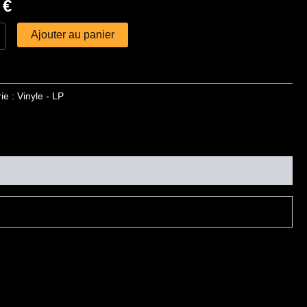
0
€
Ajouter au panier
ie :
Vinyle - LP