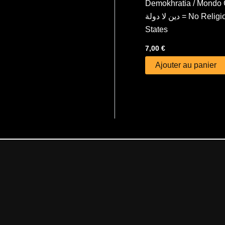
Demokhratia / Mondo G
دين لا دولة = No Religions-No
States
7,00
€
Ajouter au panier