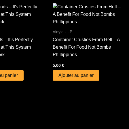
Vinyle - LP
s – It’s Perfectly
Container Crusties From Hell – A
at This System
Benefit For Food Not Bombs
rk
Phillippines
5,00
€
au panier
Ajouter au panier