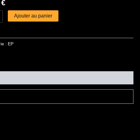
0
€
Ajouter au panier
ie :
EP