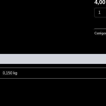
4,0
du
Rien
Catégor
mentaires
0,150 kg