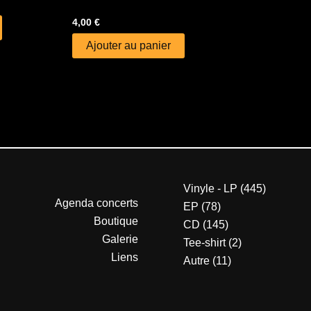
4,00
€
Ajouter au panier
Vinyle - LP
445
Agenda concerts
EP
78
Boutique
CD
145
Galerie
Tee-shirt
2
Liens
Autre
11