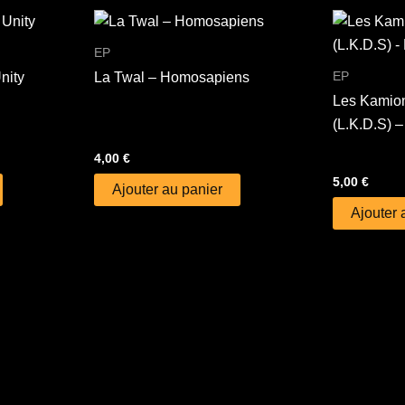
EP
EP
nity
La Twal – Homosapiens
Les Kamion
(L.K.D.S) 
4,00
€
5,00
€
Ajouter au panier
Ajouter 