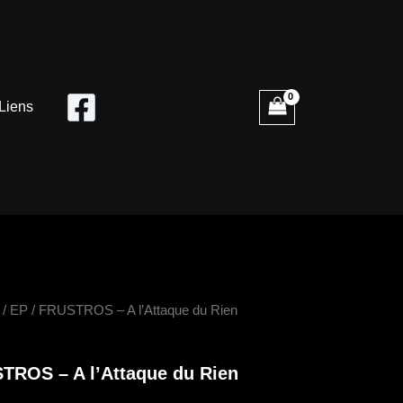
Liens
é
/
EP
/ FRUSTROS – A l’Attaque du Rien
ROS
TROS – A l’Attaque du Rien
e