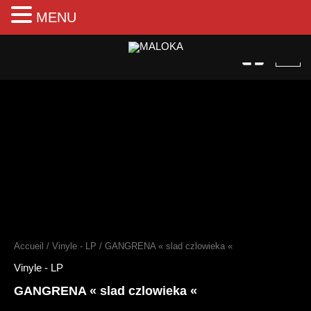
MENU
Aller
au
contenu
quantité
de
GANGRENA
"slad
czlowieka
"
Accueil
/
Vinyle - LP
/ GANGRENA « slad czlowieka «
Vinyle - LP
GANGRENA « slad czlowieka «