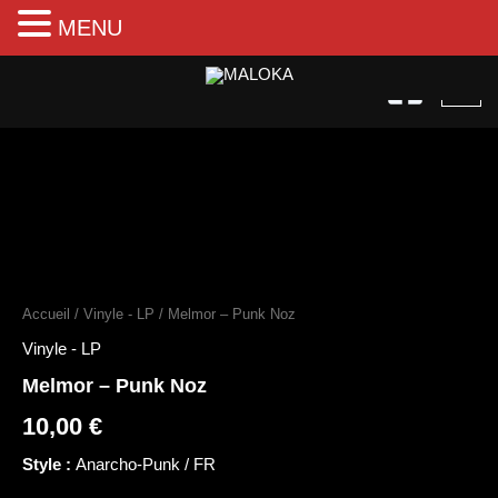
MENU
Aller
au
contenu
quantité
de
Melmor
Accueil
/
Vinyle - LP
/ Melmor – Punk Noz
–
Punk
Vinyle - LP
Noz
Melmor – Punk Noz
10,00
€
Style :
Anarcho-Punk / FR