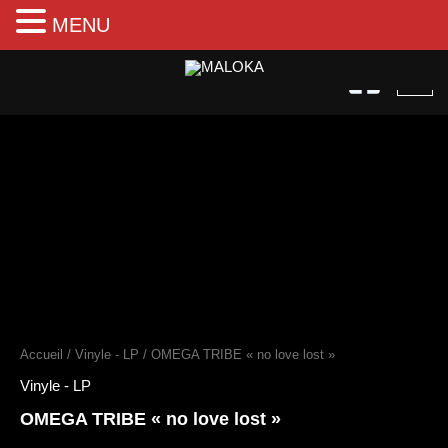
MENU
Aller
au
contenu
quantité
de
OMEGA
TRIBE
"no
love
lost"
Accueil
/
Vinyle - LP
/ OMEGA TRIBE « no love lost »
Vinyle - LP
OMEGA TRIBE « no love lost »