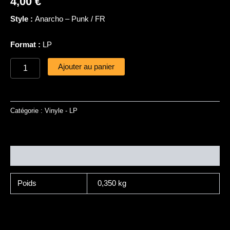
4,00
€
Maloka
Style :
Anarcho – Punk / FR
Format :
LP
Ajouter au panier
Catégorie :
Vinyle - LP
Informations complémentaires
Poids
0,350 kg