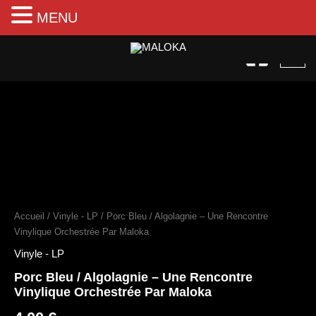
MENU
Aller
au
contenu
quantité
de
Porc
Bleu
Accueil
/
Vinyle - LP
/ Porc Bleu / Algolagnie – Une Rencontre
/
Algolagnie
Vinylique Orchestrée Par Maloka
–
Vinyle - LP
Une
Rencontre
Porc Bleu / Algolagnie – Une Rencontre
Vinylique
Vinylique Orchestrée Par Maloka
Orchestrée
Par