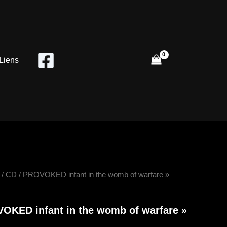
Liens
é
/
CD
/ PROVOKED infant in the womb of warfare »
KED
OKED infant in the womb of warfare »