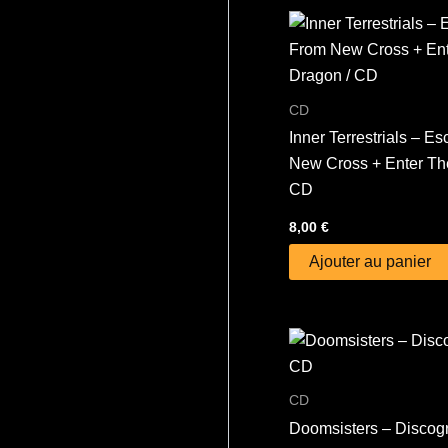
CD
Inner Terrestrials – E
New Cross + Enter Th
CD
8,00
€
Ajouter au panier
CD
Doomsisters – Discog