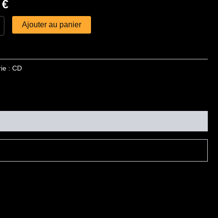
0
€
Ajouter au panier
"
ie :
CD