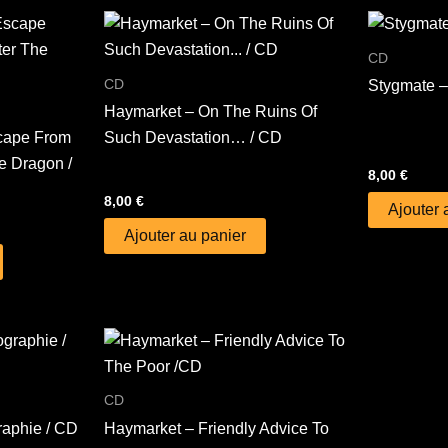
CD
CD
Stygmate –
Haymarket – On The Ruins Of
scape From
Such Devastation… / CD
e Dragon /
8,00
€
8,00
€
Ajouter 
Ajouter au panier
CD
raphie / CD
Haymarket – Friendly Advice To