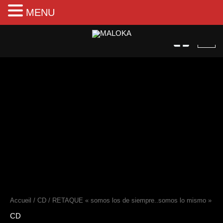
MENU
Aller
au
contenu
quantité
de
RETAQUE
"somos
los
de
siempre..somos
lo
mismo"
Accueil
/
CD
/ RETAQUE « somos los de siempre..somos lo mismo »
CD