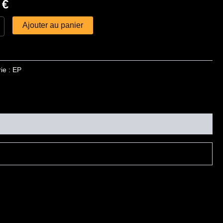
0
€
Ajouter au panier
ie :
EP