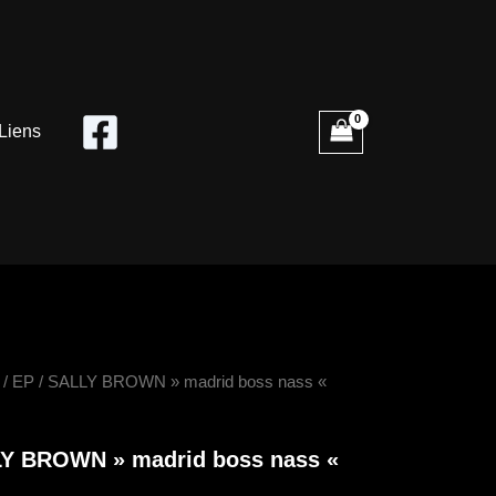
Liens
é
/
EP
/ SALLY BROWN » madrid boss nass «
"
Y BROWN » madrid boss nass «