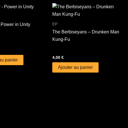
EP
 Power in Unity
The Berbiseyans – Drunken Man
Kung-Fu
4,00
€
au panier
Ajouter au panier