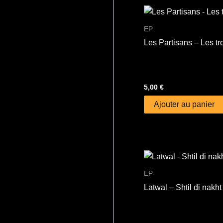
EP
Les Partisans – Les tro
5,00
€
Ajouter au panier
EP
Latwal – Shtil di nakht