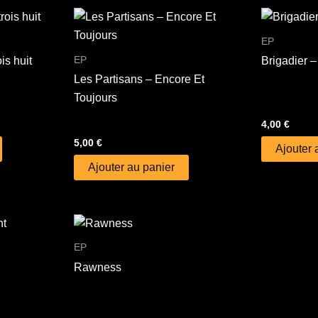
EP
EP
is huit
Brigadier –
Les Partisans – Encore Et
Toujours
4,00
€
5,00
€
Ajouter 
Ajouter au panier
EP
Rawness