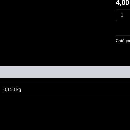
4,0
nass
"
Catégor
mentaires
0,150 kg