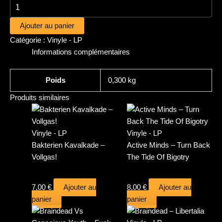
Ajouter au panier
Catégorie :
Vinyle - LP
Informations complémentaires
Poids
0,300 kg
Produits similaires
Vinyle - LP
Vinyle - LP
Bakterien Kavalkade –
Active Minds – Turn Back
Vollgas!
The Tide Of Bigotry
7,00
€
Ajouter au
8,00
€
Ajouter au
panier
panier