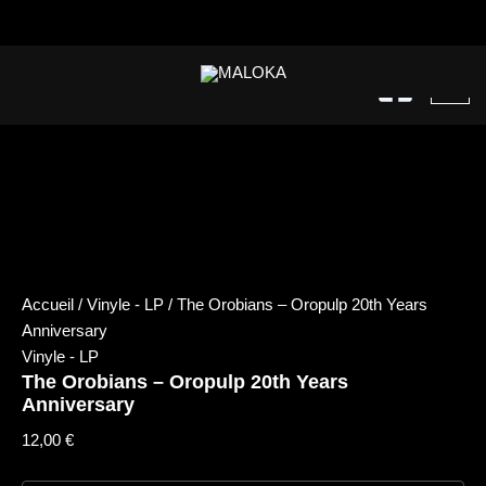
quantité
Aller
de
au
The
contenu
Orobians
-
Oropulp
20th
Years
Anniversary
Accueil
/
Vinyle - LP
/ The Orobians – Oropulp 20th Years
Anniversary
Vinyle - LP
The Orobians – Oropulp 20th Years
Anniversary
12,00
€