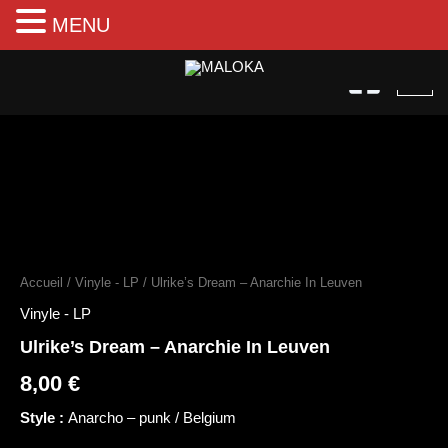
MENU
Aller
au
contenu
quantité
de
Ulrike's
Accueil
/
Vinyle - LP
/ Ulrike’s Dream – Anarchie In Leuven
Dream
–
Vinyle - LP
Anarchie
Ulrike’s Dream – Anarchie In Leuven
In
Leuven
8,00
€
Style :
Anarcho – punk / Belgium