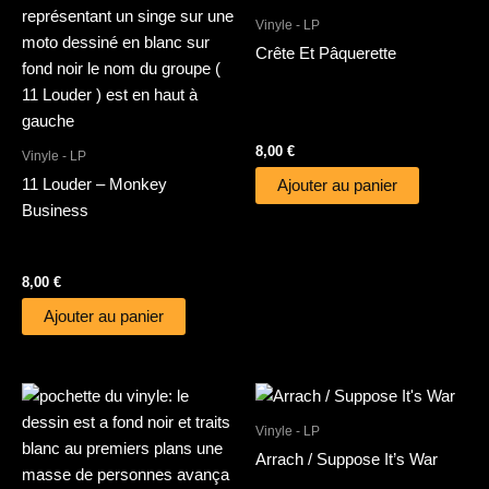
Vinyle - LP
Crête Et Pâquerette
8,00
€
Vinyle - LP
11 Louder – Monkey
Ajouter au panier
Business
8,00
€
Ajouter au panier
Vinyle - LP
Arrach / Suppose It’s War