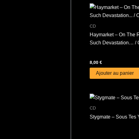
CD
Haymarket – On The R
Such Devastation… /
8,00
€
Ajouter au panier
CD
Stygmate – Sous Tes 