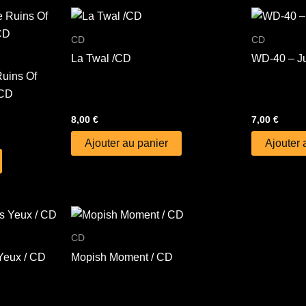
CD
CD
La Twal /CD
WD-40 – Ju
uins Of
 CD
8,00
€
7,00
€
Ajouter au panier
Ajouter 
CD
Yeux / CD
Mopish Moment / CD