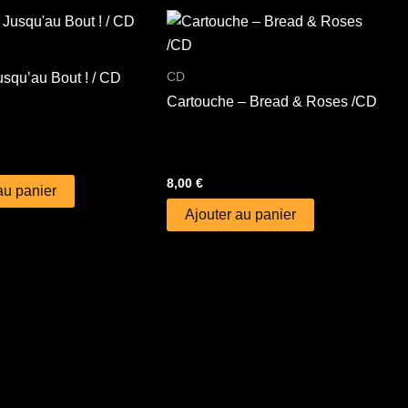
CD
squ’au Bout ! / CD
Cartouche – Bread & Roses /CD
8,00
€
au panier
Ajouter au panier