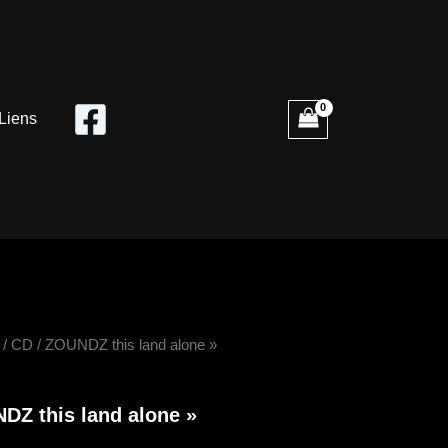
Liens
é
/
CD
/ ZOUNDZ this land alone »
Z
DZ this land alone »