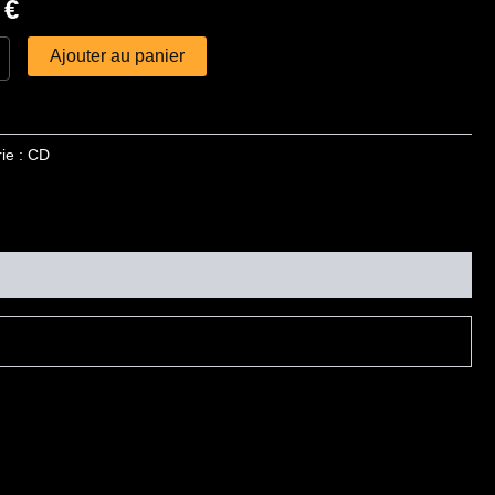
0
€
Ajouter au panier
ie :
CD