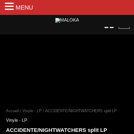
MENU
Aller
au
contenu
quantité
de
ACCIDENTE/NIGHTWATCHERS
split
LP
Accueil
/
Vinyle - LP
/ ACCIDENTE/NIGHTWATCHERS split LP
Vinyle - LP
ACCIDENTE/NIGHTWATCHERS split LP