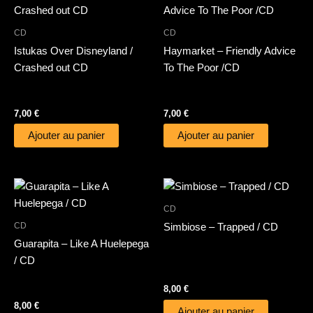
CD
CD
Istukas Over Disneyland /
Haymarket – Friendly Advice
Crashed out CD
To The Poor /CD
7,00
€
7,00
€
Ajouter au panier
Ajouter au panier
CD
CD
Simbiose – Trapped / CD
Guarapita – Like A Huelepega
/ CD
8,00
€
8,00
€
Ajouter au panier