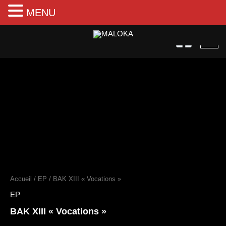
MENU
Aller
au
contenu
quantité
de
BAK
XIII
"Vocations"
Accueil
/
EP
/ BAK XIII « Vocations »
EP
BAK XIII « Vocations »