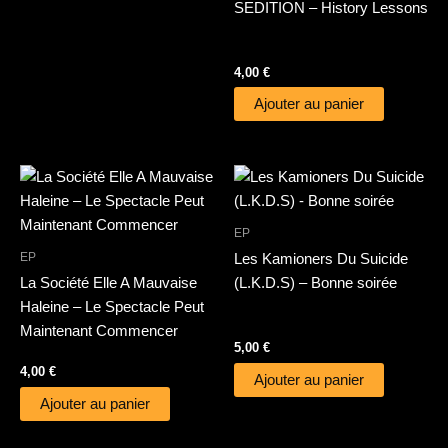
SEDITION – History Lessons
4,00
€
Ajouter au panier
EP
EP
Les Kamioners Du Suicide
La Société Elle A Mauvaise
(L.K.D.S) – Bonne soirée
Haleine – Le Spectacle Peut
Maintenant Commencer
5,00
€
4,00
€
Ajouter au panier
Ajouter au panier