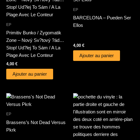
EP
BARCELONA – Pueden Ser
EP
Ellos
Primitiv Bunko / Zygomatik
Zone – Nový Sv?tový ?ád…
4,00
€
Stop! Ud?lej To Sám / A La
Plage Avec Le Conteur
Ajouter au panier
4,00
€
Ajouter au panier
EP
Brassens’s Not Dead Versus
Pkrk