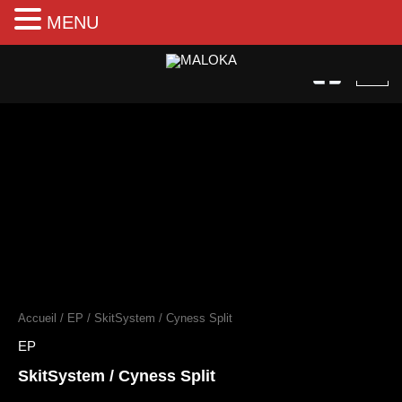
MENU
Aller
au
contenu
quantité
de
SkitSystem
/
Cyness
Split
Accueil
/
EP
/ SkitSystem / Cyness Split
EP
SkitSystem / Cyness Split