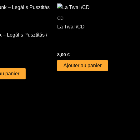
CD
La Twal /CD
– Legális Pusztítás /
8,00
€
Ajouter au panier
au panier