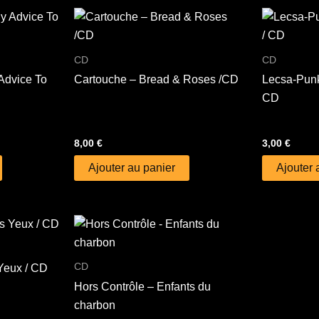
CD
CD
Advice To
Cartouche – Bread & Roses /CD
Lecsa-Punk 
CD
8,00
€
3,00
€
Ajouter au panier
Ajouter 
CD
Yeux / CD
Hors Contrôle – Enfants du
charbon