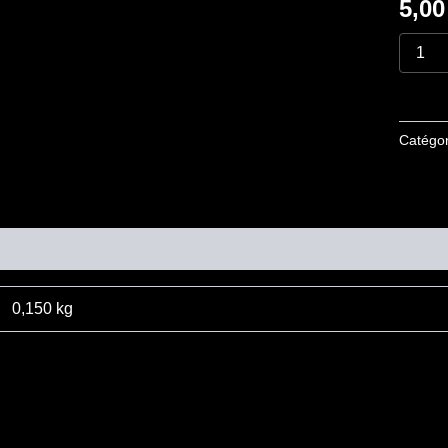
5,0
Catégor
mentaires
0,150 kg