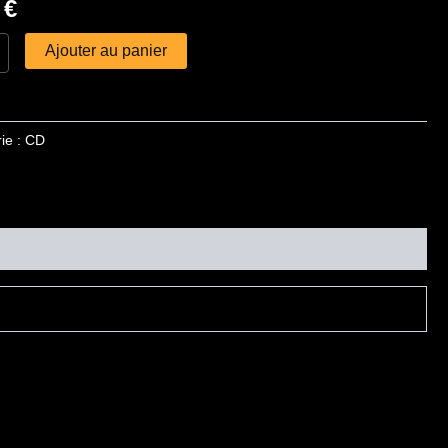
0
€
Ajouter au panier
ie :
CD