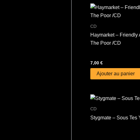
CD
Haymarket – Friendly 
The Poor /CD
7,00
€
Ajouter au panier
CD
Stygmate – Sous Tes 