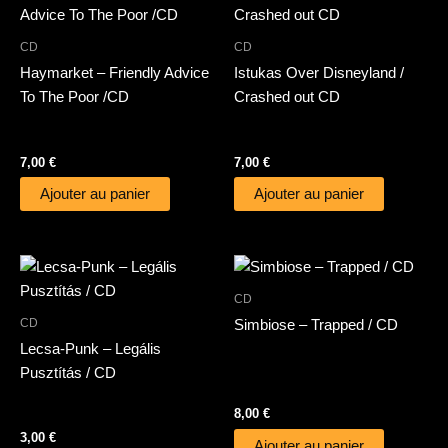
CD
CD
Haymarket – Friendly Advice
Istukas Over Disneyland /
To The Poor /CD
Crashed out CD
7,00
€
7,00
€
Ajouter au panier
Ajouter au panier
CD
CD
Simbiose – Trapped / CD
Lecsa-Punk – Legális
Pusztítás / CD
8,00
€
3,00
€
Ajouter au panier