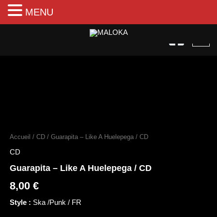
MENU
Aller
au
contenu
quantité
de
Guarapita
Accueil
/
CD
/ Guarapita – Like A Huelepega / CD
–
Like
CD
A
Guarapita – Like A Huelepega / CD
Huelepega
/
8,00
€
CD
Style :
Ska /Punk / FR