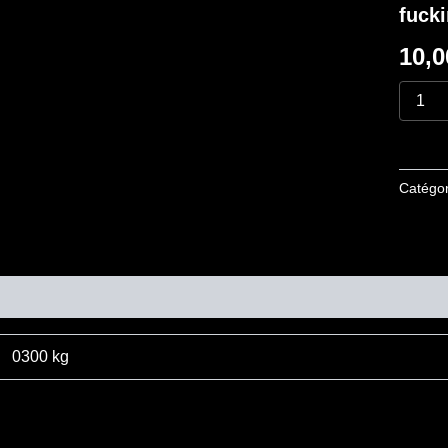
fucki
,
we
10,
do
,
we
allways
fucking
will!"
Catégor
mentaires
0300 kg