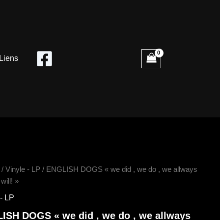
Liens
é
/
Vinyle - LP
/ ENGLISH DOGS « we did , we do , we allways
will! »
SH
 - LP
ISH DOGS « we did , we do , we allways