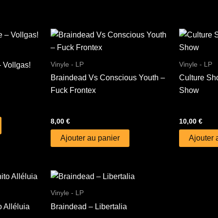
Vinyle - LP
Vinyle - LP
 Vollgas!
Braindead Vs Conscious Youth –
Culture Sh
Fuck Frontex
Show
8,00
€
10,00
€
Ajouter au panier
Ajouter 
Vinyle - LP
 Alléluia
Braindead – Libertalia