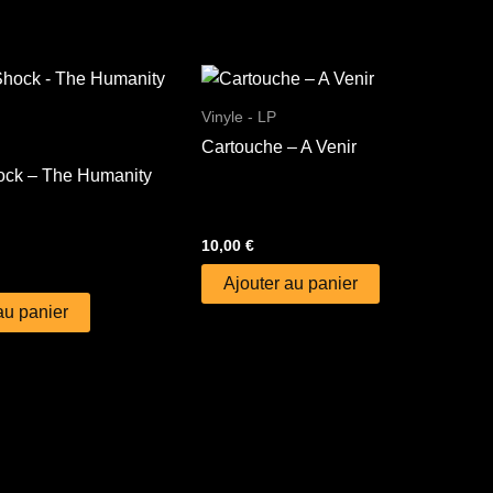
Vinyle - LP
Cartouche – A Venir
ock – The Humanity
10,00
€
Ajouter au panier
au panier