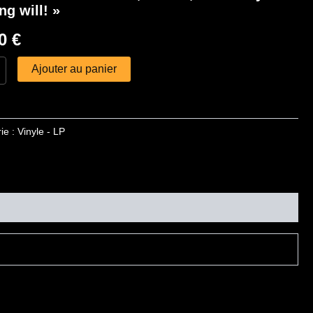
ng will! »
00
€
Ajouter au panier
ie :
Vinyle - LP