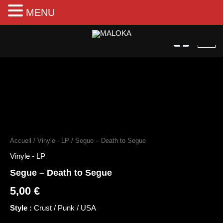
MENU
Aller
au
contenu
quantité
de
Segue
Accueil
/
Vinyle - LP
/ Segue – Death to Segue
–
Death
Vinyle - LP
to
Segue – Death to Segue
Segue
5,00
€
Style :
Crust / Punk / USA