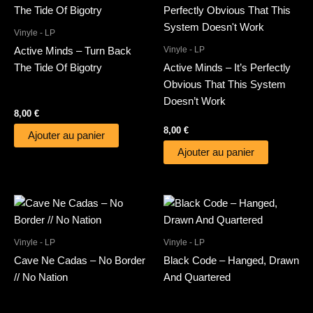
Vinyle - LP
Vinyle - LP
Active Minds – Turn Back
The Tide Of Bigotry
Active Minds – It’s Perfectly
Obvious That This System
Doesn’t Work
8,00
€
8,00
€
Ajouter au panier
Ajouter au panier
Vinyle - LP
Vinyle - LP
Cave Ne Cadas – No Border
Black Code – Hanged, Drawn
// No Nation
And Quartered