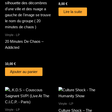
8,00
€
Lire la suite
Vinyle - LP
20 Minutes De Chaos –
Addicted
10,00
€
Ajouter au panier
Vinyle - LP
Vinyle - LP
Culture Shock – The