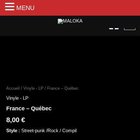
MENU
Aller
au
contenu
quantité
de
France
Accueil
/
Vinyle - LP
/ France – Québec
-
Québec
Vinyle - LP
France – Québec
8,00
€
Style :
Street-punk /Rock / Compil