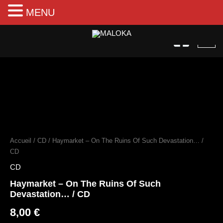
MENU
Aller
au
contenu
quantité
de
Haymarket
Accueil
/
CD
/ Haymarket – On The Ruins Of Such Devastation… /
–
CD
On
The
CD
Ruins
Haymarket – On The Ruins Of Such
Of
Devastation… / CD
Such
Devastation...
8,00
€
/
CD