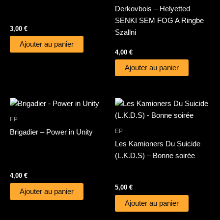
Derkovbois – Helyetted
SENKI SEM FOG A Ringbe
3,00
€
Szallni
Ajouter au panier
4,00
€
Ajouter au panier
EP
EP
Brigadier – Power in Unity
Les Kamioners Du Suicide
(L.K.D.S) – Bonne soirée
4,00
€
5,00
€
Ajouter au panier
Ajouter au panier