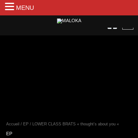
MENU
Aller
au
contenu
quantité
de
LOWER
CLASS
BRATS
"thought's
about
you
"
Accueil
/
EP
/ LOWER CLASS BRATS « thought’s about you «
EP