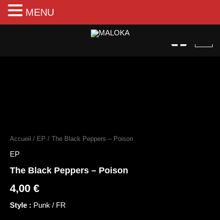
MENU
Aller
au
contenu
quantité
de
The
Accueil
/
EP
/ The Black Peppers – Poison
Black
Peppers
EP
–
The Black Peppers – Poison
Poison
4,00
€
Style :
Punk / FR