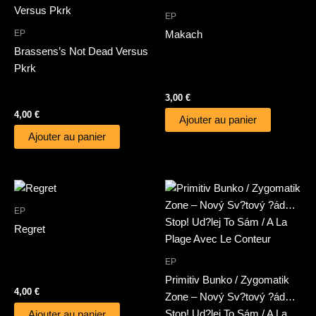
EP
EP
Makach
Brassens’s Not Dead Versus
Pkrk
3,00
€
4,00
€
Ajouter au panier
Ajouter au panier
EP
Regret
EP
Primitiv Bunko / Zygomatik
4,00
€
Zone – Nový Sv?tový ?ád…
Stop! Ud?lej To Sám / A La
Ajouter au panier