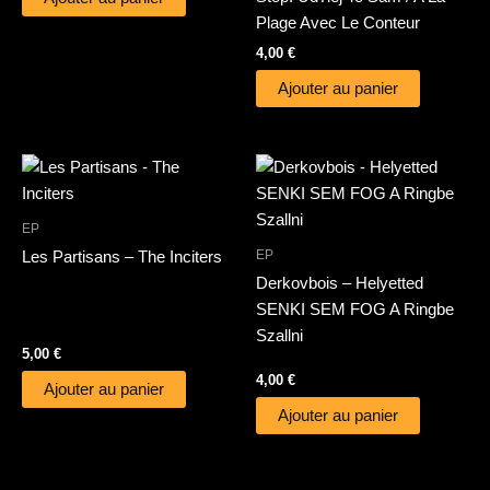
Plage Avec Le Conteur
4,00
€
Ajouter au panier
EP
EP
Les Partisans – The Inciters
Derkovbois – Helyetted
SENKI SEM FOG A Ringbe
Szallni
5,00
€
4,00
€
Ajouter au panier
Ajouter au panier