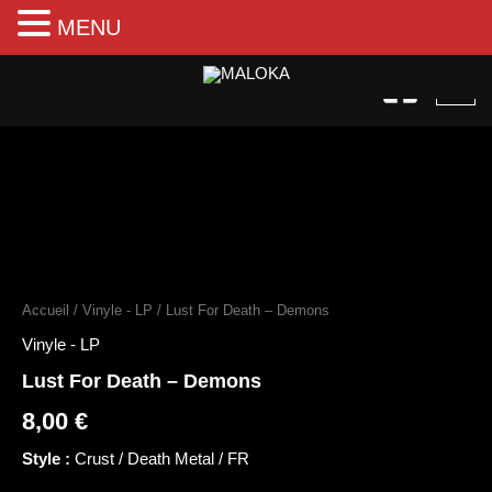
MENU
Aller
au
contenu
quantité
de
Lust
Accueil
/
Vinyle - LP
/ Lust For Death – Demons
For
Death
Vinyle - LP
–
Lust For Death – Demons
Demons
8,00
€
Style :
Crust / Death Metal / FR