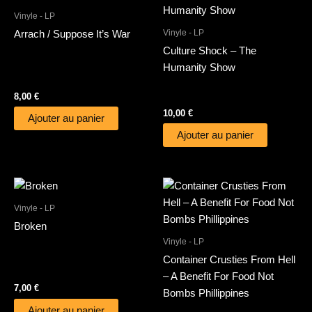
Vinyle - LP
Vinyle - LP
Arrach / Suppose It’s War
Culture Shock – The
Humanity Show
8,00
€
10,00
€
Ajouter au panier
Ajouter au panier
Vinyle - LP
Broken
Vinyle - LP
Container Crusties From Hell
– A Benefit For Food Not
7,00
€
Bombs Phillippines
Ajouter au panier