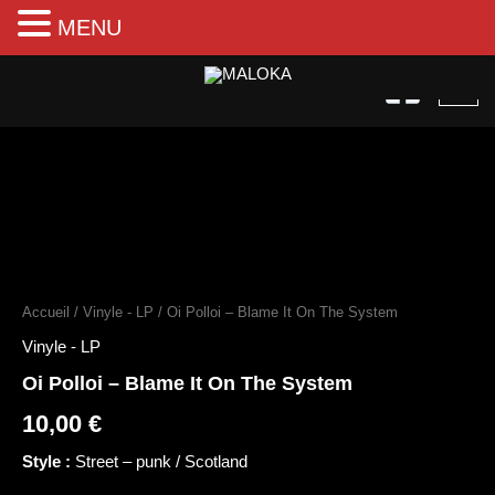
MENU
Aller
au
contenu
quantité
de
Oi
Accueil
/
Vinyle - LP
/ Oi Polloi – Blame It On The System
Polloi
–
Vinyle - LP
Blame
Oi Polloi – Blame It On The System
It
On
10,00
€
The
System
Style :
Street – punk / Scotland