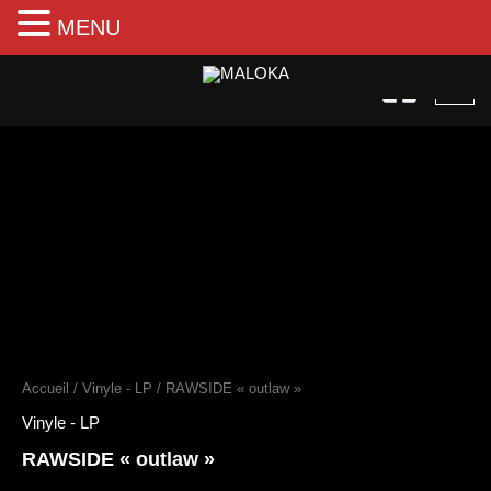
MENU
Aller
au
contenu
quantité
de
RAWSIDE
"outlaw"
Accueil
/
Vinyle - LP
/ RAWSIDE « outlaw »
Vinyle - LP
RAWSIDE « outlaw »