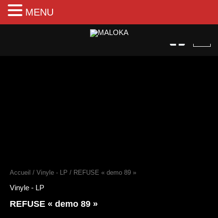
MENU
Aller
au
contenu
quantité
de
REFUSE
"demo
89"
Accueil
/
Vinyle - LP
/ REFUSE « demo 89 »
Vinyle - LP
REFUSE « demo 89 »