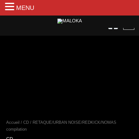
MENU
Aller
au
contenu
quantité
de
RETAQUE/URBAN
NOISE/REDKICK/NOMAS
compilation
Accueil
/
CD
/ RETAQUE/URBAN NOISE/REDKICK/NOMAS
compilation