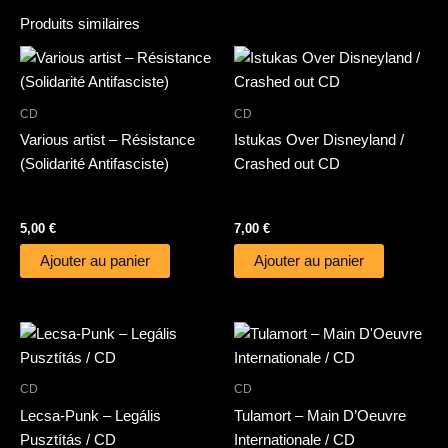
Produits similaires
CD
CD
Various artist – Résistance
Istukas Over Disneyland /
(Solidarité Antifasciste)
Crashed out CD
5,00
€
7,00
€
Ajouter au panier
Ajouter au panier
CD
CD
Lecsa-Punk – Legális
Tulamort – Main D’Oeuvre
Pusztítás / CD
Internationale / CD