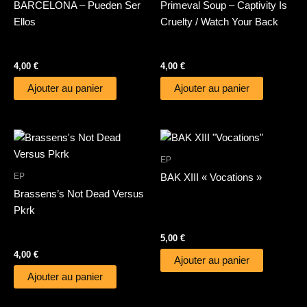
BARCELONA – Pueden Ser
Primeval Soup – Captivity Is
Ellos
Cruelty / Watch Your Back
4,00
€
4,00
€
Ajouter au panier
Ajouter au panier
EP
EP
BAK XIII « Vocations »
Brassens’s Not Dead Versus
Pkrk
5,00
€
4,00
€
Ajouter au panier
Ajouter au panier