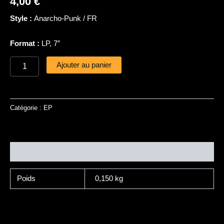
4,00
€
Maintenant
Style :
Anarcho-Punk / FR
Commencer
Format :
LP, 7″
Ajouter au panier
Catégorie :
EP
Informations complémentaires
Poids
0,150 kg