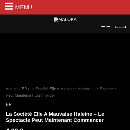
MENU
Aller
au
contenu
quantité
de
La
Société
Accueil
/
EP
/ La Société Elle A Mauvaise Haleine – Le Spectacle
Elle
A
Peut Maintenant Commencer
Mauvaise
EP
Haleine
–
La Société Elle A Mauvaise Haleine – Le
Le
Spectacle Peut Maintenant Commencer
Spectacle
Peut