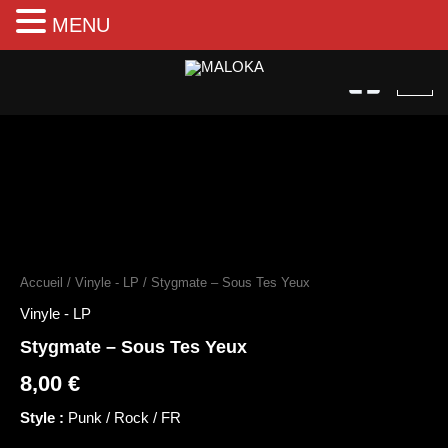
MENU
Aller
au
contenu
quantité
de
Stygmate
Accueil
/
Vinyle - LP
/ Stygmate – Sous Tes Yeux
–
Sous
Vinyle - LP
Tes
Stygmate – Sous Tes Yeux
Yeux
8,00
€
Style :
Punk / Rock / FR