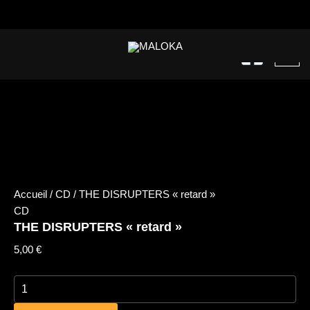
quantité
Aller
de
au
THE
contenu
DISRUPTERS
"retard"
Accueil
/
CD
/ THE DISRUPTERS « retard »
CD
THE DISRUPTERS « retard »
5,00
€