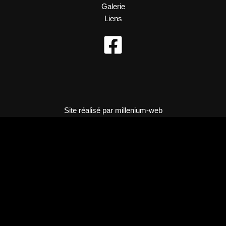
Galerie
Liens
Site réalisé par
millenium-web
MENU
AGENDA CONCERTS
BOUTIQUE
GALERIE
LIENS