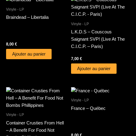
Vinyle - LP
Braindead – Libertalia
Vinyle - LP
L.K.D.S – Couscous
Saignant SVP! (Live At The
8,00
€
C.I.C.P. – Paris)
Ajouter au panier
7,00
€
Ajouter au panier
Vinyle - LP
France – Québec
Vinyle - LP
Container Crusties From Hell
– A Benefit For Food Not
8,00
€