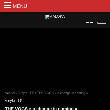
MENU
Aller
au
contenu
quantité
de
THE
VOGS
"a
change
is
coming"
Accueil
/
Vinyle - LP
/ THE VOGS « a change is coming »
Vinyle - LP
THE VOGS « a change is coming »