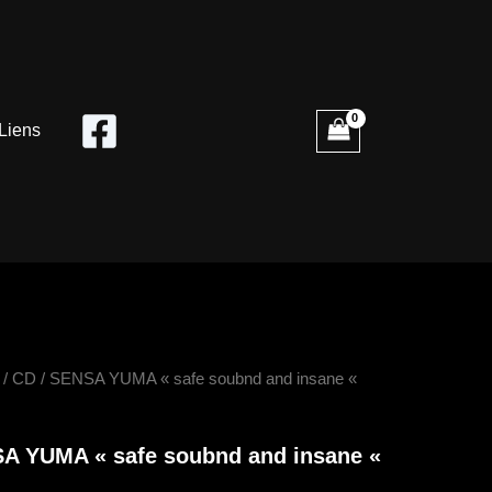
Liens
é
/
CD
/ SENSA YUMA « safe soubnd and insane «
A YUMA « safe soubnd and insane «