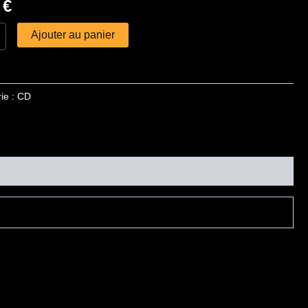
0
€
Ajouter au panier
ie :
CD