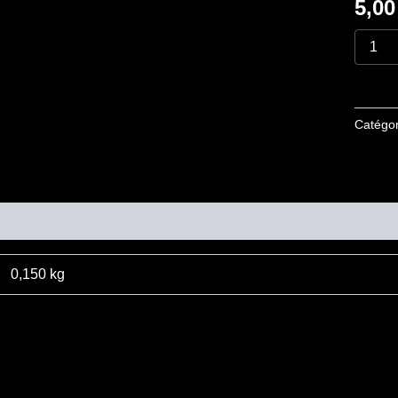
5,0
and
insane
"
Catégor
mentaires
0,150 kg