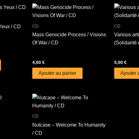
CD
CD
Yeux / CD
Mass Genocide Process / Visions
Various art
Of War / CD
(Solidarité 
4,00
€
5,00
€
Ajouter au panier
Ajouter 
CD
Nutcase – Welcome To Humanity
/ CD