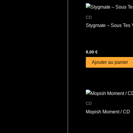
CD
Stygmate – Sous Tes 
8,00
€
Ajouter au panier
CD
Mopish Moment / CD