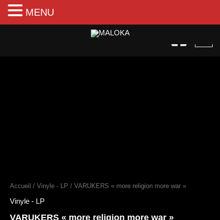
MENU
Aller
au
contenu
quantité
de
VARUKERS
"more
religion
more
war"
Accueil
/
Vinyle - LP
/ VARUKERS « more religion more war »
Vinyle - LP
VARUKERS « more religion more war »