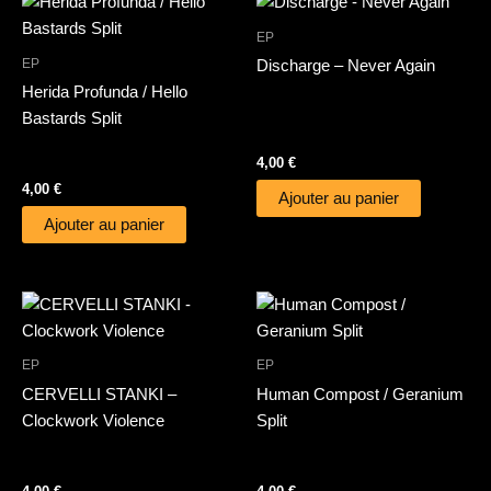
EP
EP
Discharge – Never Again
Herida Profunda / Hello
Bastards Split
4,00
€
4,00
€
Ajouter au panier
Ajouter au panier
EP
EP
CERVELLI STANKI –
Human Compost / Geranium
Clockwork Violence
Split