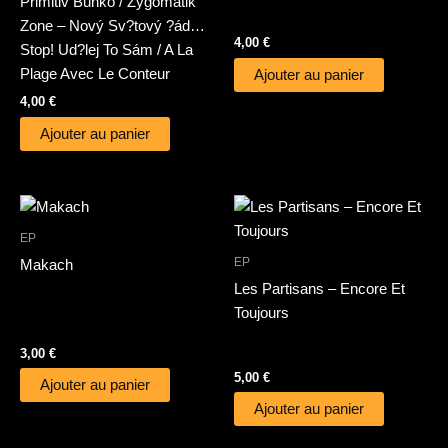
Primitiv Bunko / Zygomatik
Zone – Nový Sv?tový ?ád…
4,00
€
Stop! Ud?lej To Sám / A La
Plage Avec Le Conteur
Ajouter au panier
4,00
€
Ajouter au panier
EP
EP
Makach
Les Partisans – Encore Et
Toujours
3,00
€
5,00
€
Ajouter au panier
Ajouter au panier