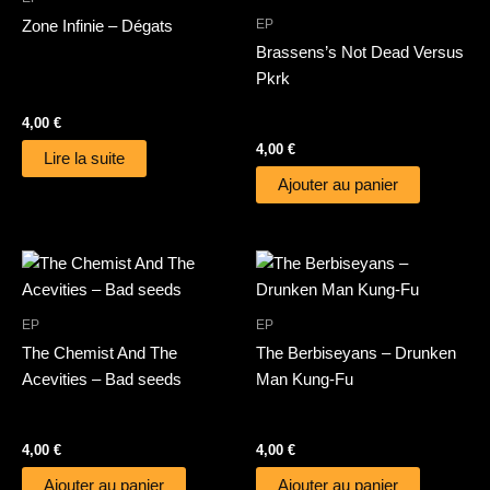
EP
Zone Infinie – Dégats
Brassens’s Not Dead Versus
Pkrk
4,00
€
4,00
€
Lire la suite
Ajouter au panier
EP
EP
The Chemist And The
The Berbiseyans – Drunken
Acevities – Bad seeds
Man Kung-Fu
4,00
€
4,00
€
Ajouter au panier
Ajouter au panier