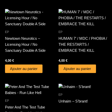
EP
EP
Newtown Neurotics –
HUMAN 7′ / MDC / PHOBIA /
Licensing Hour / No
THE RESTARTS /
Sanctuary Double A Side
EMBRACE THE KILL
4,00
€
4,00
€
Ajouter au panier
Ajouter au panier
EP
EP
Unhaim – S’brant!
Peter And The Test Tube